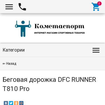




Категории
⇐ Назад
Беговая дорожка DFC RUNNER
T810 Pro