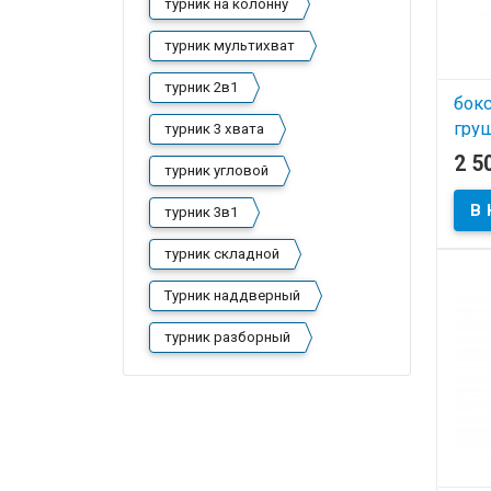
турник на колонну
турник мультихват
турник 2в1
бок
груш
турник 3 хвата
2 5
турник угловой
В
турник 3в1
турник складной
Турник наддверный
турник разборный