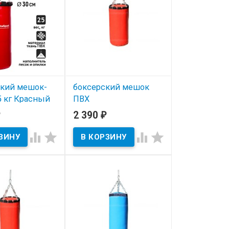
кий мешок-
боксерский мешок
5 кг Красный
ПВХ
Травмобезопасный 10
2 390
₽
ичии
кг




В наличии