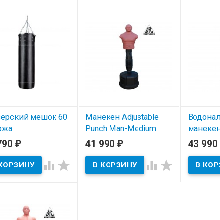
серский мешок 60
Манекен Adjustable
Водона
ожа
Punch Man-Medium
манекен
TLS-H с регулировкой
Punchin
790
41 990
43 990
₽
₽
 наличии
(беж) C
Под заказ




Под з