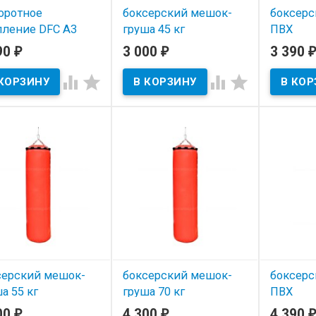
оротное
боксерский мешок-
боксерс
пление DFC A3
груша 45 кг
ПВХ
Травмоб
90
3 000
3 390
₽
₽
₽
 наличии
В наличии
кг




В нал
серский мешок-
боксерский мешок-
боксерс
а 55 кг
груша 70 кг
ПВХ
Травмоб
00
4 300
4 390
₽
₽
₽