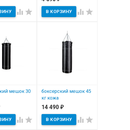
кг




ичии
В наличии
кий мешок 30
боксерский мешок 45
кг кожа
14 490
₽
ичии
В наличии



