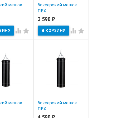
кий мешок
боксерский мешок
ПВХ
езопасный 30
Травмобезопасный 35
3 590
₽
кг




ичии
В наличии
кий мешок
боксерский мешок
ПВХ
езопасный 40
Травмобезопасный 45
4 590
₽