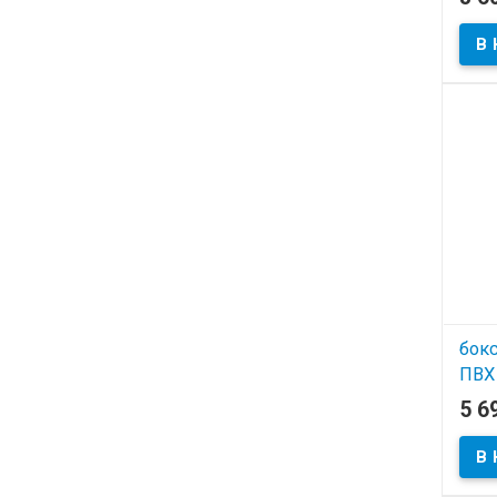
В
бок
ПВХ
Тра
5 6
кг
В