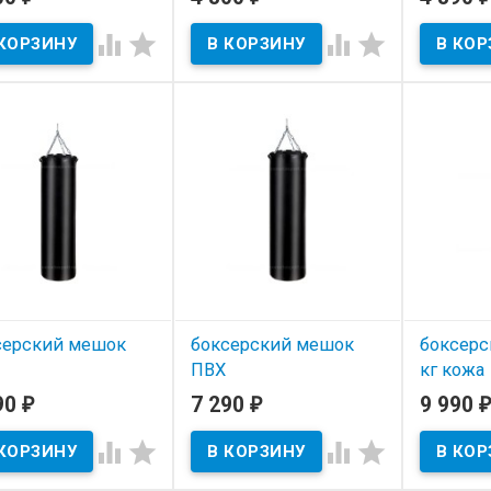
 наличии
В наличии
кг




В нал
серский мешок
боксерский мешок
боксерс
ПВХ
кг кожа
вмобезопасный 55
Травмобезопасный 70
90
7 290
9 990
₽
₽
₽
В нал
кг




 наличии
В наличии