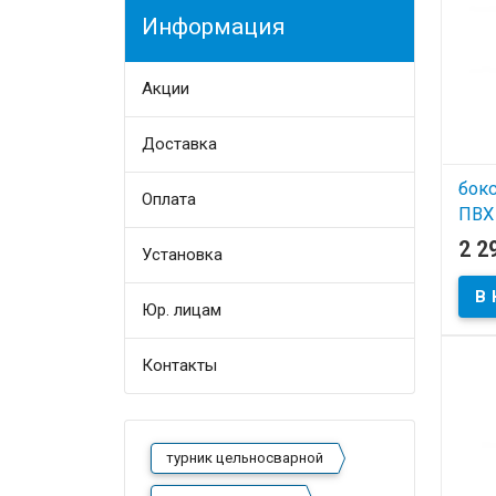
Информация
Акции
Доставка
бок
Оплата
ПВХ
Тра
2 2
Установка
кг
Юр. лицам
В
Контакты
турник цельносварной