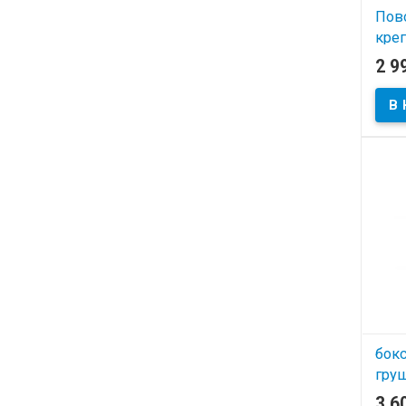
Пов
кре
2 9
В
бок
груш
3 6