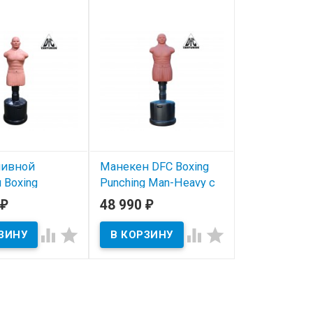
ливной
Манекен DFC Boxing
 Boxing
Punching Man-Heavy c
g Man-Heavy
регулировкой
48 990
₽
₽
ENTURION
высоты




аказ
Под заказ