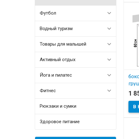
кронш
Футбол
Водный туризм
Товары для малышей
Активный отдых
Йога и пилатес
бок
груш
Фитнес
1 8
В
Рюкзаки и сумки
Здоровое питание