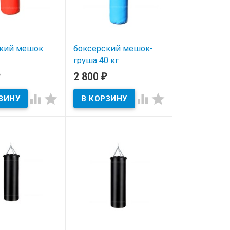
кий мешок
боксерский мешок-
груша 40 кг
езопасный 15
2 800
₽
В наличии




ичии