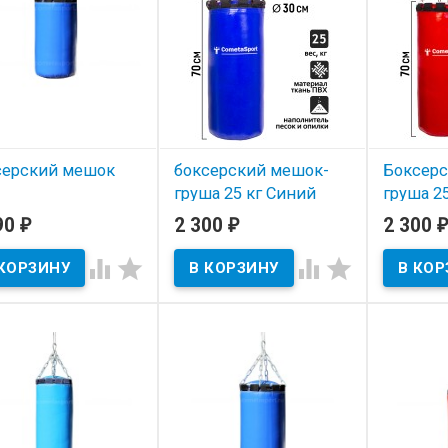
серский мешок
боксерский мешок-
Боксерс
груша 25 кг Синий
груша 2
вмобезопасный 5
90
2 300
2 300
₽
₽
₽
В наличии
В нал




 наличии