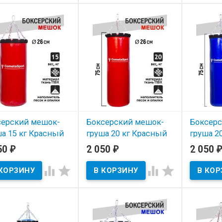
тейн. 10см х 10см.
серский мешок-
Боксерский мешок-
Боксерс
а 15 кг Красный
груша 20 кг Красный
груша 2
50
2 050
2 050
₽
₽
₽
 наличии
В наличии
В нал



