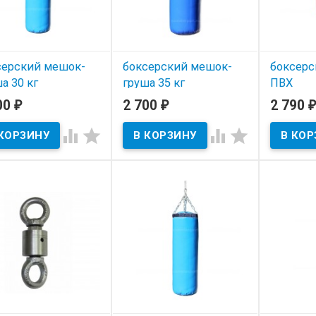
серский мешок-
боксерский мешок-
боксерс
а 30 кг
груша 35 кг
ПВХ
Травмоб
00
2 700
2 790
₽
₽
₽
 наличии
В наличии
кг




В нал