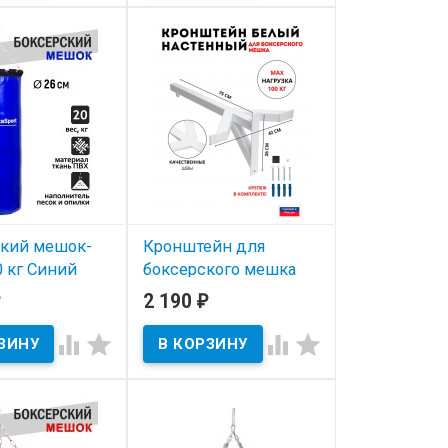
кий мешок-
Кронштейн для
0 кг Синий
боксерского мешка
настенный
2 190
₽
ичии
Cometasport




В наличии
Надежный настенный
кронштейн с кольцом.
Вынос от стены 70см.