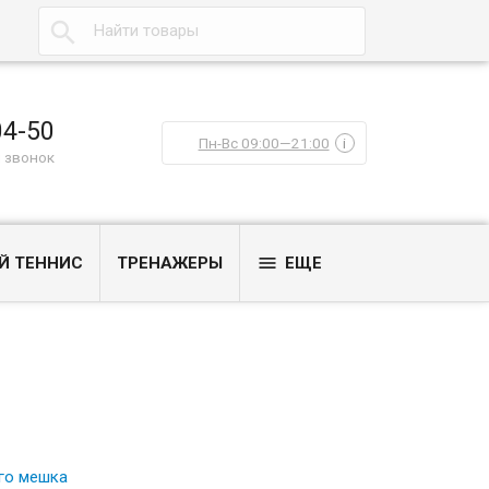

04-50
Пн-Вс 09:00—21:00
i
 звонок

Й ТЕННИС
ТРЕНАЖЕРЫ
ЕЩЕ
го мешка