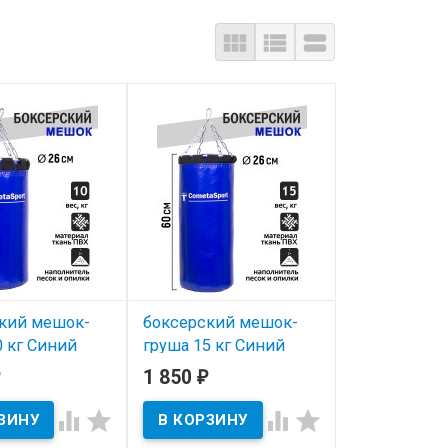



кий мешок-
боксерский мешок-
0 кг Синий
груша 15 кг Синий
1 850
₽
ичии
В наличии



