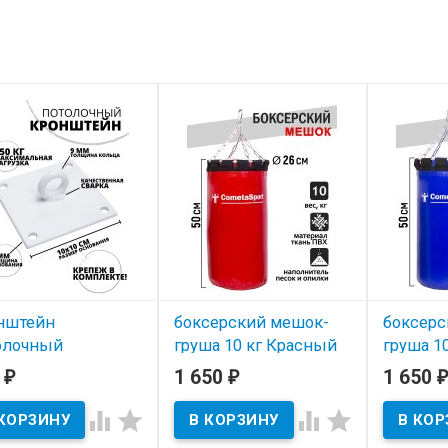
нштейн
боксерский мешок-
боксерс
олочный
груша 10 кг Красный
груша 1
tasport
0
1 650
1 650
₽
₽
₽
В наличии
В нал
 наличии




жный потолочный