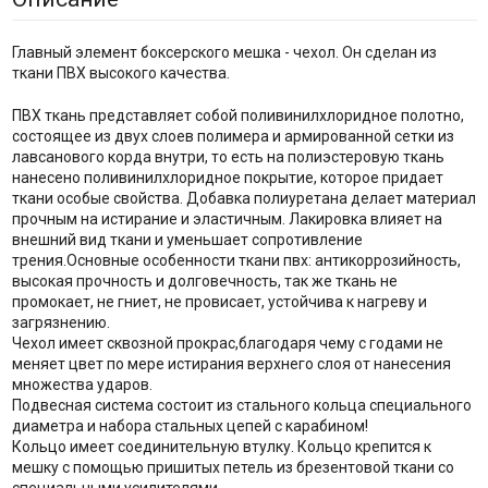
Главный элемент боксерского мешка - чехол. Он сделан из
ткани ПВХ высокого качества.
ПВХ ткань представляет собой поливинилхлоридное полотно,
состоящее из двух слоев полимера и армированной сетки из
лавсанового корда внутри, то есть на полиэстеровую ткань
нанесено поливинилхлоридное покрытие, которое придает
ткани особые свойства. Добавка полиуретана делает материал
прочным на истирание и эластичным. Лакировка влияет на
внешний вид ткани и уменьшает сопротивление
трения.Основные особенности ткани пвх: антикоррозийность,
высокая прочность и долговечность, так же ткань не
промокает, не гниет, не провисает, устойчива к нагреву и
загрязнению.
Чехол имеет сквозной прокрас,благодаря чему с годами не
меняет цвет по мере истирания верхнего слоя от нанесения
множества ударов.
Подвесная система состоит из стального кольца специального
диаметра и набора стальных цепей с карабином!
Кольцо имеет соединительную втулку. Кольцо крепится к
мешку с помощью пришитых петель из брезентовой ткани со