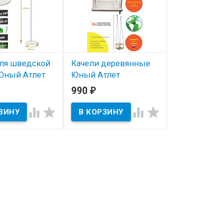
ля шведской
Качели деревянные
Юный Атлет
Юный Атлет
990
₽
ичии
В наличии




ый Атлет
чена для детских
стенок. Нагрузка