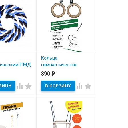
грузка до 100кг.
стенок. Нагрузка до 100кг.
Кольца
тический ПМД
гимнастические
лет, 2м
универсальные до
890
₽
100кг, d 16см
ичии




В наличии
настический
т предназначен
Кольца гимнастические
их шведских
Юный Атлет предназначены
грузка до 100кг.
для детских шведских
стенок. Нагрузка до 100кг.