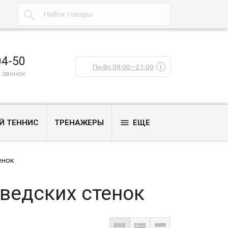

04-50
Пн-Вс 09:00—21:00
i
 звонок

Й ТЕННИС
ТРЕНАЖЕРЫ
ЕЩЕ
енок
ведских стенок


