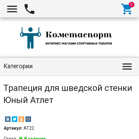




Категории
Трапеция для шведской стенки
Юный Атлет
Артикул:
АТ22
Склад:
В наличии