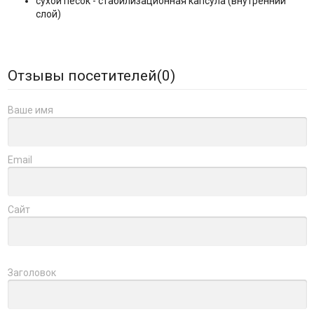
сухой песок - стабилизационная капсула (внутренний
слой)
Отзывы посетителей(
0
)
Ваше имя
Email
Сайт
Заголовок