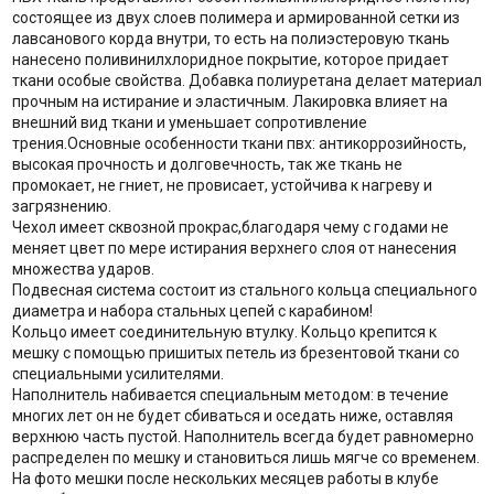
состоящее из двух слоев полимера и армированной сетки из
лавсанового корда внутри, то есть на полиэстеровую ткань
нанесено поливинилхлоридное покрытие, которое придает
ткани особые свойства. Добавка полиуретана делает материал
прочным на истирание и эластичным. Лакировка влияет на
внешний вид ткани и уменьшает сопротивление
трения.Основные особенности ткани пвх: антикоррозийность,
высокая прочность и долговечность, так же ткань не
промокает, не гниет, не провисает, устойчива к нагреву и
загрязнению.
Чехол имеет сквозной прокрас,благодаря чему с годами не
меняет цвет по мере истирания верхнего слоя от нанесения
множества ударов.
Подвесная система состоит из стального кольца специального
диаметра и набора стальных цепей с карабином!
Кольцо имеет соединительную втулку. Кольцо крепится к
мешку с помощью пришитых петель из брезентовой ткани со
специальными усилителями.
Наполнитель набивается специальным методом: в течение
многих лет он не будет сбиваться и оседать ниже, оставляя
верхнюю часть пустой. Наполнитель всегда будет равномерно
распределен по мешку и становиться лишь мягче со временем.
На фото мешки после нескольких месяцев работы в клубе