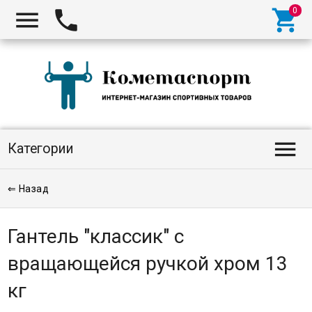




Категории
⇐ Назад
Гантель "классик" с
вращающейся ручкой хром 13
кг