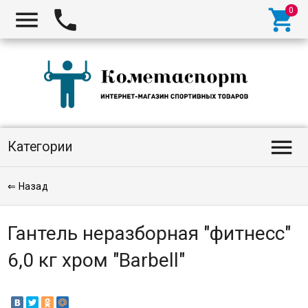




Категории
⇐ Назад
Гантель неразборная "фитнесс"
6,0 кг хром "Barbell"