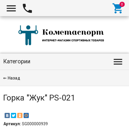




Категории
⇐ Назад
Горка "Жук" PS-021
Артикул:
SG000000939