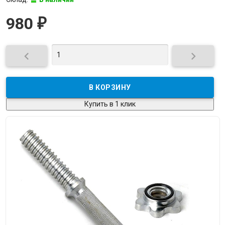
980
₽


Купить в 1 клик