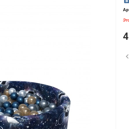
Ар
Эт
4