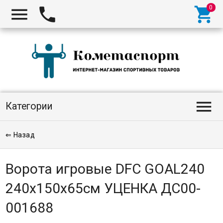




Категории
⇐ Назад
Ворота игровые DFC GOAL240
240x150x65см УЦЕНКА ДС00-
001688