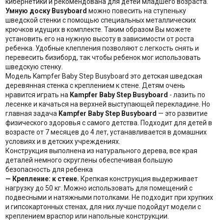
кибернетики и рекомендована для детей младшего возраста.
Умную доску Busyboard
можно повесить на ступеньку
шведской стенки с помощью специальных металлических
крючков идущих в комплекте. Таким образом Вы можете
установить его на нужную высоту в зависимости от роста
ребенка. Удобные клепления позволяют с легкость снять и
перевесить бизиборд, так чтобы ребенок мог использовать
шведскую стенку.
Модель Kampfer Baby Step Busyboard это детская шведская
деревянная стенка с креплением к стене. Детям очень
нравится играть на
Kampfer Baby Step Busyboard
- лазить по
лесенке и качаться на верхней выступающей перекладине. Но
главная задача
Kampfer Baby Step Busyboard
— это развитие
физического здоровья с самого детства. Подходит для детей в
возрасте от 7 месяцев до 4 лет, устанавливается в домашних
условиях и в детских учреждениях.
Конструкция выполнена из натурального дерева, все края
деталей немного скруглены обеспечивая большую
безопасность для ребенка
— Крепление: к стене.
Крепкая конструкция выдерживает
нагрузку до 50 кг. Можно использовать для помещений с
подвесными и натяжными потолками. Не подходит при хрупких
и гипсокартонных стенах, для них лучше подойдут модели с
креплением враспор или напольные конструкции.