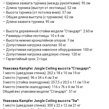
— Ширина захвата турника (между рукоятками): 95 см
— Длина турника (выступ от лестницы): 52 см
— Высота турника (от потолка вниз): 37 см
— Общая длина выступа (с турником): 62 см
— Длина захвата турника: 95 см
— Высота деревянной стойки модели "Стандарт": 2.60 м
— Размеры стойки лестницы: 10 х 4 см
— Высота нижних кронштейнов-упоров: 7 см
— Допустимая нагрузка скалолаз: 50 кг
— Допустимая нагрузка навесное оборудование: 100 кг
— Допустимая нагрузка шведскую стенку: 120 кг
— Гарантийный срок: 2 года
Упаковка Kampfer Jungle Ceiling высота "Стандарт":
1 место (шведская стенка): 262 х 18 х 10 см 19 кг
2 место (турник): 96 х 34 х 4 см 3 кг
3 место (стойка скалодрома): 257,5 х 20,5 х 11 см 13 кг
4 место (панели скалодрома): 116 х 76 х 4 cм 16 кг
Общий вес упаковки модели "Стандарт": 51 кг
Упаковка Kampfer Jungle Ceiling высота "3м":
1 место (шведская стенка): 300 х 22 х 12 см 21 кг