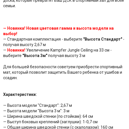
доска, которые превратят Ваш ДСК в спортивный зал для всей
семьи.
— Новинка! Новая цветовая гамма и высота модели на
выбор!
— Стандартная комплектация - выберите
"Высота Стандарт"
-
получая высоту 2,67 м
—
Новинка!
Увеличение Kampfer Jungle Ceiling на 33 cм -
выберите
"Высота 3м"
получая высоту 3 м
Для большей безопасности советуем приобрести спортивный
мат, который позволит защитить Вашего ребенка от ушибов и
ссадин.
Характеристики:
— Высота модели "Стандарт": 2,67 м
— Высота модели "Высота 3 м": 3 м
— Ширина шведской стенки (по стойкам): 64 см
— Выступ боковых креплений (заглушки): 1-0,7 cм
— Общая ширина шведской стенки (с скалолазом): 160 см