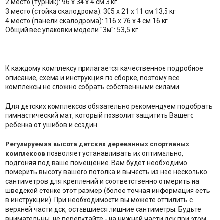
2 место (турник): 96 х 34 х 4 см 3 кг
3 место (стойка скалодрома): 305 х 21 х 11 см 13,5 кг
4 место (панели скалодрома): 116 х 76 х 4 cм 16 кг
Общий вес упаковки модели "3м": 53,5 кг
К каждому комплексу прилагается качественное подробное
описание, схема и инструкция по сборке, поэтому все
комплексы не сложно собрать собственными силами.
Для детских комплексов обязательно рекомендуем подобрать
гимнастический мат, который позволит защитить Вашего
ребенка от ушибов и ссадин.
Регулируемая высота детских деревянных спортивных
позволяет устанавливать их оптимально,
комплексов
подгоняя под ваше помещение. Вам будет необходимо
померить высоту вашего потолка и вычесть из нее несколько
сантиметров для креплений и соответственно отмерить на
шведской стенке этот размер (более точная информация есть
в инструкции). При необходимости вы можете отпилить с
верхней части дск, оставшиеся лишние сантиметры. Будьте
внимательны, не перепутайте - на нижней части дск при этом