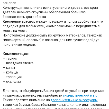
зацепов.
Конструкция выполнена из натурального дерева, все края
деталей немного скруглены обеспечивая большую
безопасность для ребенка.
Крепление враспор
между потолком и полом удобно тем, что
подходит для любых стен, и комплекс можно передвигать с
места на место.
Но потолок не должен быть из хрупких материалов, таких как
гипсокартон (навесные) и вагонка, для них лучше подойдут
пристенные модели.
Комплектация:
— турник
— шведская стенка
— канат
— кольца
— трапеция
— скалолаз
Для того, чтобы уберечь Ваших детей от ушибов при падениях
и прыжках рекомендуем приобрести
гимнастический мат.
Также обратите внимание на
дополнительные аксессуары
,
такие как брусья, баскетбольное кольцо, качели или наклонная