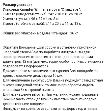
Размер упаковки:
Упаковка Kampfer Winner высота "Стандарт":
1 место (шведская стенка): 242 х 18 х 10 см 20 кг
2 место (турник): 96 х 34 х 4 см 3 кг
3 место (стойка с сеткой): 244 х 20,5 х 11 см 13 кг
Общий вес упаковки модели "Стандарт": 36 кг
Обратите Внимание! Для сборки и установки пристенной
шведской стенки Вам понадобится инструменты для
просверливания отверстия в стене - дрель с сверлами
диаметром 12 мм (для некоторых особо прочных стен может
потребоватся перфоратор).
Для установки металлического турника Вам понадобится
дрель с сверлами диаметром 10 мм.
Для увеличение высоты: Если Вам не подходит стандартная
высота шведсвой стенки, то можно приобрести модель
спецзаказ 3х метровой высоты.
Для уменьшение высоты: При желании, можно подпилить
нижние части стоек до нужной высоты и закрыть подпил
декоративными опорами.
Инструменты дрель со сверлами и перформатор и пила в