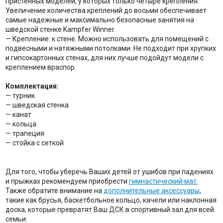
пристенных моделей, у которых только четыре крепления.
Увеличение количества креплений до восьми обеспечивает
самые надежные и максимально безопасные занятия на
шведской стенке Kampfer Winner.
— Крепление: к стене. Можно использовать для помещений с
подвесными и натяжными потолками. Не подходит при хрупких
и гипсокартонных стенах, для них лучше подойдут модели с
креплением враспор.
Комплектация:
— турник
— шведская стенка
— канат
— кольца
— трапеция
— стойка с сеткой
Для того, чтобы уберечь Ваших детей от ушибов при падениях
и прыжках рекомендуем приобрести
гимнастический мат.
Также обратите внимание на
дополнительные аксессуары
,
такие как брусья, баскетбольное кольцо, качели или наклонная
доска, которые превратят Ваш ДСК в спортивный зал для всей
семьи.