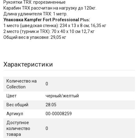
Рукоятки TRX: прорезиненные
Карабин TRX рассчитан на нагрузку до 120кг.
Длина удлинителя TRX: 1 метр.
Упаковка Kampfer Fort Professional
:
Plus
1 место (шведская стенка): 234 х 13 х 8 см; 16,35 кг
2 место (турник и TRX): 70 x 40 x 10 см 12,7 кг
Общий вес в упаковке: 29,05 кг
Характеристики
Количество на
0
Collection
Цвет
черный/желтый
Вес общий
28.05
Артикул
00-00008259
Доступное
количество
0
товара