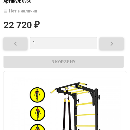
Артикул:
8950
Нет в наличии
22 720
₽

