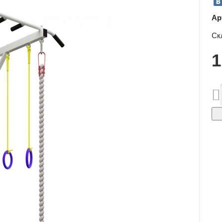
Ар
Ск
1
