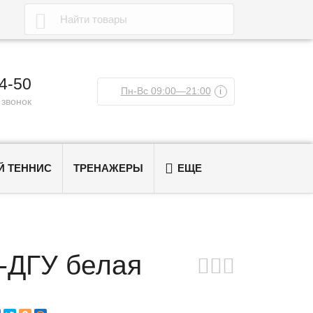

04-50
Пн-Вс 09:00—21:00
i
 звонок

 ТЕННИС
ТРЕНАЖЕРЫ
ЕЩЕ
-ДГУ белая


