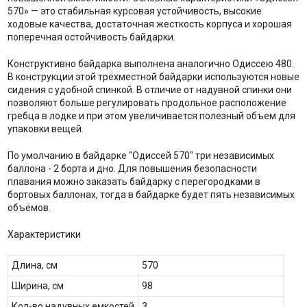
570» — это стабильная курсовая устойчивость, высокие
ходовые качества, достаточная жесткость корпуса и хорошая
поперечная остойчивость байдарки.
Конструктивно байдарка выполнена аналогично Одиссею 480.
В конструкции этой трёхместной байдарки используются новые
сидения с удобной спинкой. В отличие от надувной спинки они
позволяют больше регулировать продольное расположение
гребца в лодке и при этом увеличивается полезный объем для
упаковки вещей.
По умолчанию в байдарке "Одиссей 570" три независимых
баллона - 2 борта и дно. Для повышения безопасности
плавания можно заказать байдарку с перегородками в
бортовых баллонах, тогда в байдарке будет пять независимых
объёмов.
Характеристики
Длина, см
570
Ширина, см
98
Кол-во надувных емкостей
3