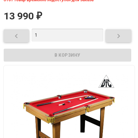
13 990
₽

