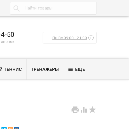

04-50
Пн-Вс 09:00—21:00
i
 звонок

Й ТЕННИС
ТРЕНАЖЕРЫ
ЕЩЕ


