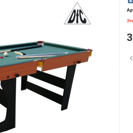
Ар
Эт
3