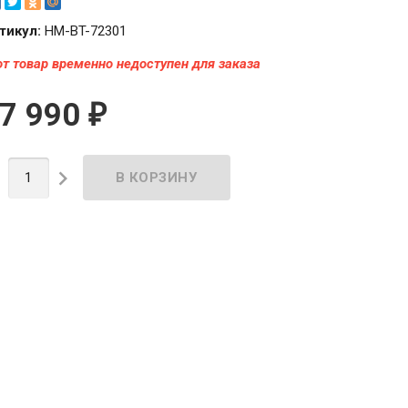
тикул:
HM-BT-72301
от товар временно недоступен для заказа
7 990
₽

