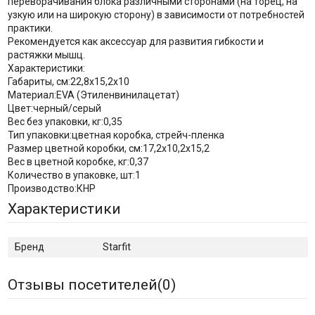
переворачивания блока различными сторонами (на торец, на
узкую или на широкую сторону) в зависимости от потребностей
практики.
Рекомендуется как аксессуар для развития гибкости и
растяжки мышц.
Характеристики:
Габариты, см:22,8х15,2х10
Материал:EVA (Этиленвинилацетат)
Цвет:черный/серый
Вес без упаковки, кг:0,35
Тип упаковки:цветная коробка, стрейч-пленка
Размер цветной коробки, см:17,2х10,2x15,2
Вес в цветной коробке, кг:0,37
Количество в упаковке, шт:1
Производство:КНР
Характеристики
Бренд
Starfit
Отзывы посетителей(
0
)