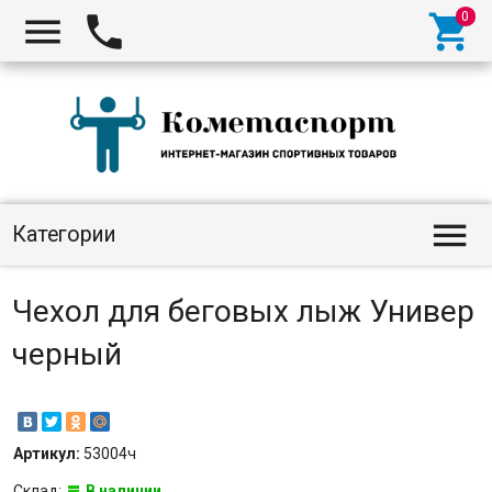




Категории
Чехол для беговых лыж Универ
черный
Артикул:
53004ч
Склад:
В наличии