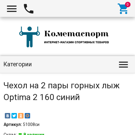




Категории
Чехол на 2 пары горных лыж
Optima 2 160 синий
Артикул:
51008си
Склад:
В наличии