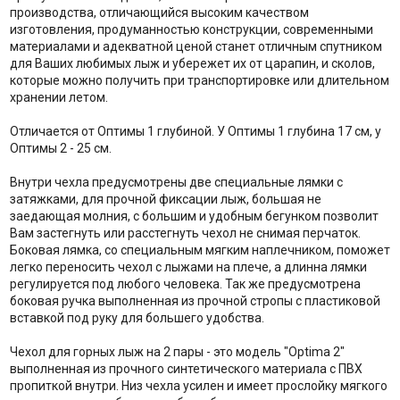
производства, отличающийся высоким качеством
изготовления, продуманностью конструкции, современными
материалами и адекватной ценой станет отличным спутником
для Ваших любимых лыж и убережет их от царапин, и сколов,
которые можно получить при транспортировке или длительном
хранении летом.
Отличается от Оптимы 1 глубиной. У Оптимы 1 глубина 17 см, у
Оптимы 2 - 25 см.
Внутри чехла предусмотрены две специальные лямки с
затяжками, для прочной фиксации лыж, большая не
заедающая молния, с большим и удобным бегунком позволит
Вам застегнуть или расстегнуть чехол не снимая перчаток.
Боковая лямка, со специальным мягким наплечником, поможет
легко переносить чехол с лыжами на плече, а длинна лямки
регулируется под любого человека. Так же предусмотрена
боковая ручка выполненная из прочной стропы с пластиковой
вставкой под руку для большего удобства.
Чехол для горных лыж на 2 пары - это модель "Optima 2"
выполненная из прочного синтетического материала с ПВХ
пропиткой внутри. Низ чехла усилен и имеет прослойку мягкого