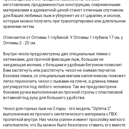
изготовления, продуманностью конструкции, современными
материалами и адекватной ценой станет отличным спутником
для Ваших любимых лыж и убережет их от царапин, и сколов,
которые можно получить при транспортировке или длительном
хранении летом.
Отличается от Оптимы 1 глубиной. У Оптимы 1 глубина 17 см, у
Оптимы 2 - 25 см.
Внутри чехла предусмотрены две специальные лямки с
затяжками, для прочной фиксации лыж, большая не
заедающая молния, с большим и удобным бегунком позволит
Вам застегнуть или расстегнуть чехол не снимая перчаток.
Боковая лямка, со специальным мягким наплечником, поможет
легко переносить чехол с лыжами на плече, а длинна лямки
регулируется под любого человека. Так же предусмотрена
боковая ручка выполненная из прочной стропы с пластиковой
вставкой под руку для большего удобства.
Чехол для горных лыж на 2 пары - это модель "Optima 2"
выполненная из прочного синтетического материала с ПВХ
пропиткой внутри. Низ чехла усилен и имеет прослойку мягкого
наполнителя, что бы можно было безопасно ставить его вместе