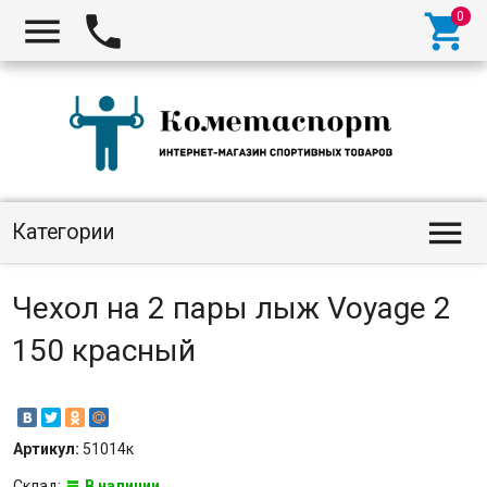




Категории
Чехол на 2 пары лыж Voyage 2
150 красный
Артикул:
51014к
Склад:
В наличии