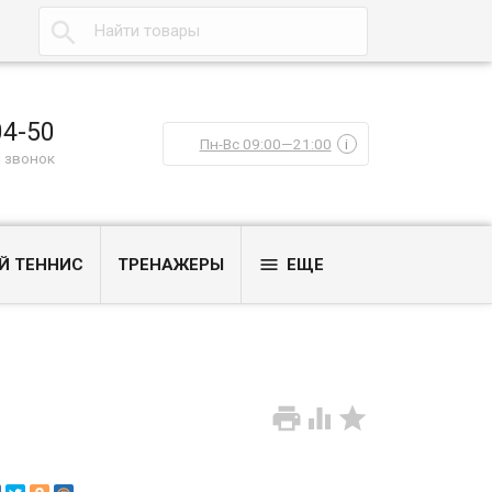

04-50
Пн-Вс 09:00—21:00
i
 звонок

Й ТЕННИС
ТРЕНАЖЕРЫ
ЕЩЕ


