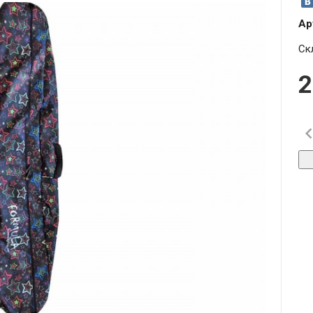
Ар
Ск
2