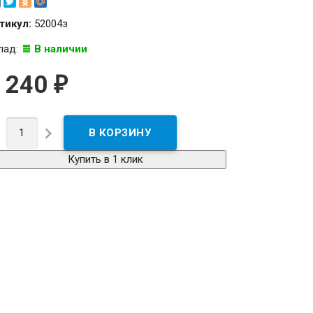
тикул:
52004з
лад:
В наличии
 240
₽


Купить в 1 клик