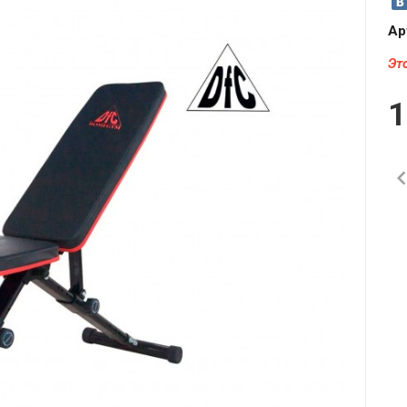
Ар
Эт
1