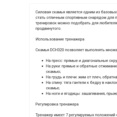
Силовая скамья является одним из базовых
стать отличным спортивным снарядом для 
тренировок можно подобрать для любителя с
продвинутого.
Использование тренажера
Скамья DCH320 позволяет выполнять множе
На пресс: прямые и диагональные скру
На руки: прямые и обратные отжимания
скамью;
На грудь и плечи: жим от плеч, обратн
На спину: тяга гантели к бедру в накл
скамье;
На ноги и ягодицы: зашагивания, прыж
Регулировка тренажера
Тренажер имеет 7 регулируемых положений 