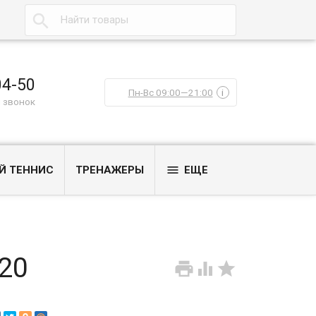

04-50
Пн-Вс 09:00—21:00
i
 звонок

Й ТЕННИС
ТРЕНАЖЕРЫ
ЕЩЕ
20


