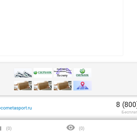
8 (800
cometasport.ru
Беспла


(
0
)
(
0
)