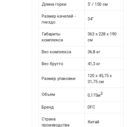
Длина горки
5' / 150 см
Размер качелей -
34"
гнездо
Габариты
363 х 228 х 190
комплекса
см
Вес комплекса
36,8 кг
Вес брутто
41,3 кг
120 x 45,75 x
Размер упаковки
31,75 см
3
Объём
0,175м
Бренд
DFC
Страна
Китай
производства