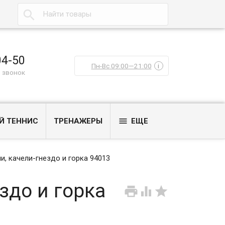

04-50
Пн-Вс 09:00—21:00
i
 звонок

Й ТЕННИС
ТРЕНАЖЕРЫ
ЕЩЕ
и, качели-гнездо и горка 94013
здо и горка


