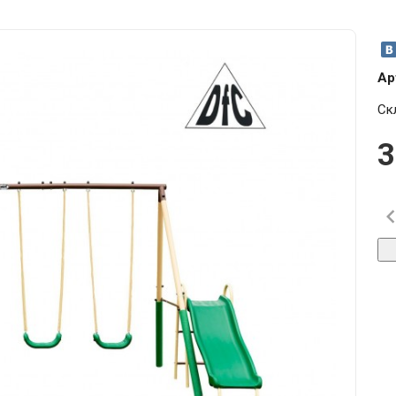
Ар
Ск
3