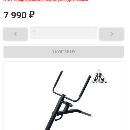
7 990
₽

