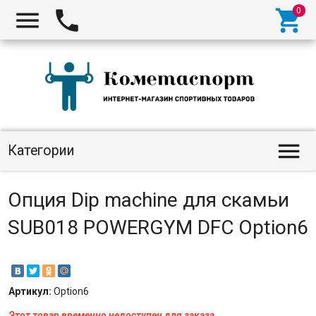




Категории
Опция Dip machine для скамьи
SUB018 POWERGYM DFC Option6
Артикул:
Option6
Этот товар временно недоступен для заказа