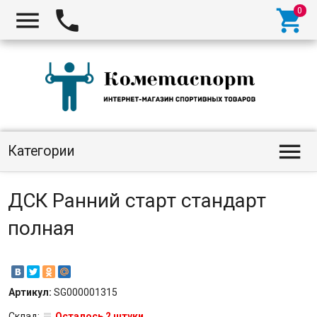




Категории
ДСК Ранний старт стандарт
полная
Артикул:
SG000001315
Склад:
Осталось 2 штуки