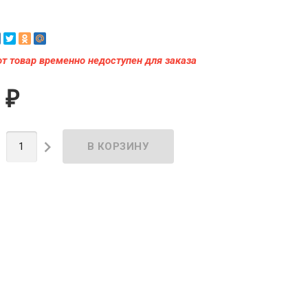
от товар временно недоступен для заказа
0
₽

