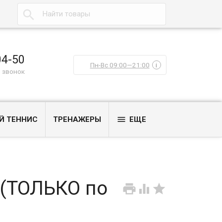

04-50
Пн-Вс 09:00—21:00
i
 звонок

Й ТЕННИС
ТРЕНАЖЕРЫ
ЕЩЕ
 (ТОЛЬКО по


