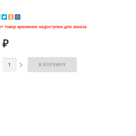
от товар временно недоступен для заказа
0
₽

