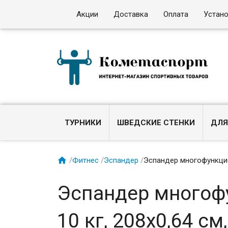
Акции
Доставка
Оплата
Устан
ТУРНИКИ
ШВЕДСКИЕ СТЕНКИ
ДЛЯ

/
Фитнес
/
Эспандер
/
Эспандер многофункцион
Эспандер многофу
10 кг, 208х0,64 с