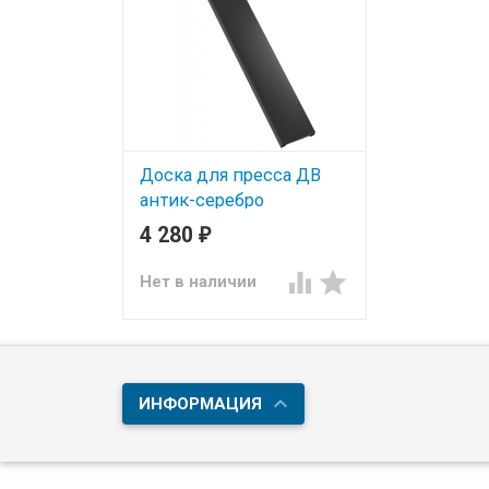
Доска для пресса ДВ
антик-серебро
4 280
₽
Доска для пресса ДВ
подходит для металлический
и деревянных шведских


Нет в наличии
стенок. Нагрузка до 150кг.
ИНФОРМАЦИЯ