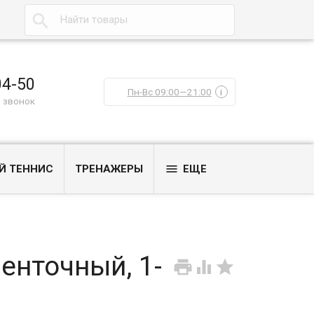

04-50
Пн-Вс 09:00—21:00
i
 звонок

Й ТЕННИС
ТРЕНАЖЕРЫ
ЕЩЕ
енточный, 1-


