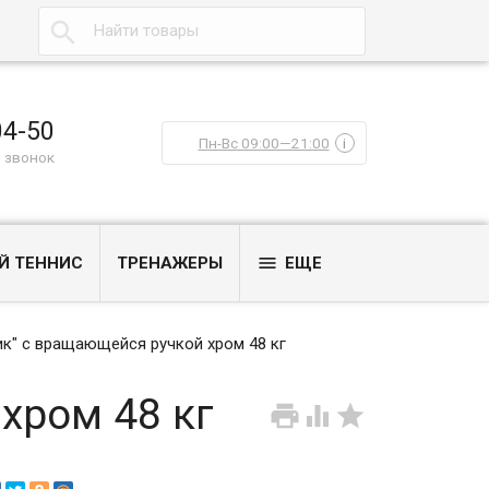

04-50
Пн-Вс 09:00—21:00
i
 звонок

Й ТЕННИС
ТРЕНАЖЕРЫ
ЕЩЕ
ик" с вращающейся ручкой хром 48 кг
хром 48 кг


