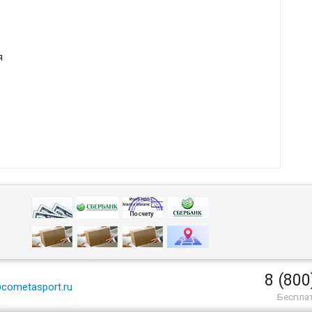
я
8 (800
cometasport.ru
Беспла