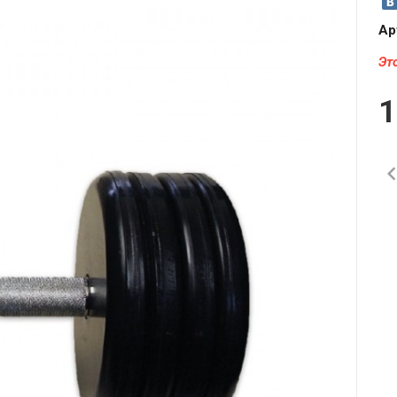
Ар
Эт
1