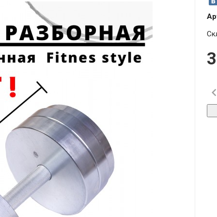
Ар
Ск
3