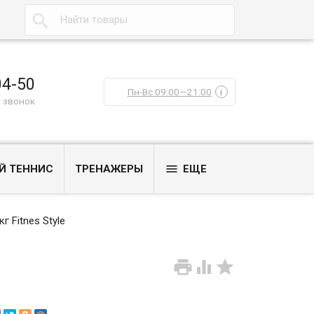

04-50
Пн-Вс 09:00—21:00
i
 звонок

Й ТЕННИС
ТРЕНАЖЕРЫ
ЕЩЕ
г Fitnes Style


