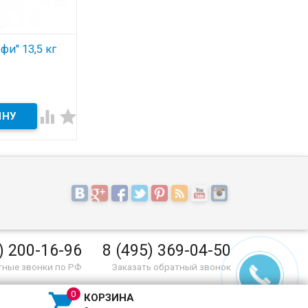
фи" 13,5 кг


) 200-16-96
8 (495) 369-04-50
тные звонки по РФ
Заказать обратный звонок

КОРЗИНА