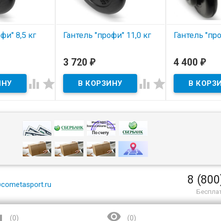
фи" 8,5 кг
Гантель "профи" 11,0 кг
Гантель "про
В наличии
В наличии
3 720
4 400
₽
₽




8 (800
cometasport.ru
Беспла


(
0
)
(
0
)