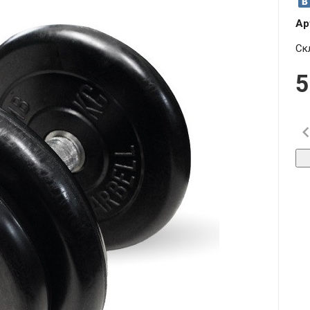
Ар
Ск
5