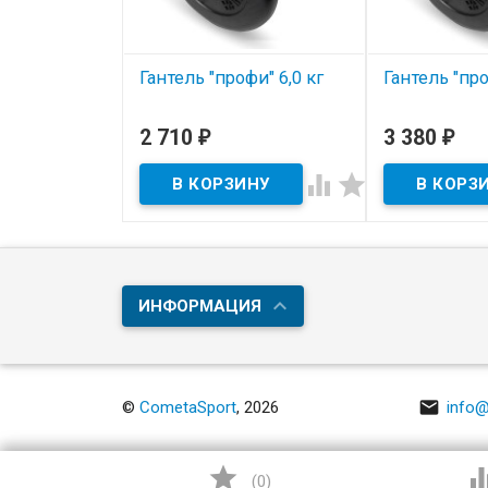
Гантель "профи" 6,0 кг
Гантель "про
В наличии
В наличии
2 710
3 380
₽
₽


ИНФОРМАЦИЯ

©
CometaSport
, 2026
info@

(
0
)