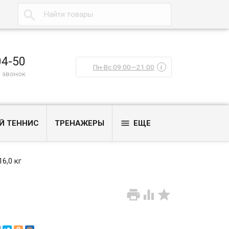

04-50
Пн-Вс 09:00—21:00
i
 звонок

Й ТЕННИС
ТРЕНАЖЕРЫ
ЕЩЕ
16,0 кг


