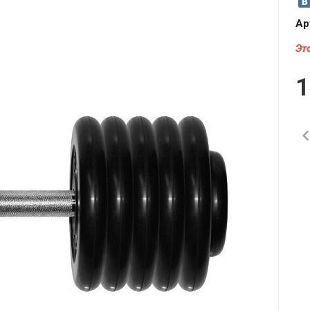
Ар
Эт
1