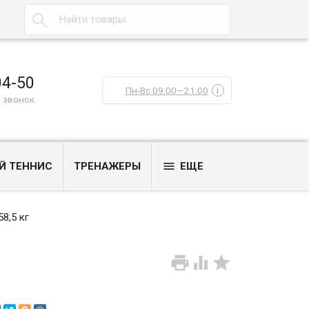

04-50
Пн-Вс 09:00—21:00
i
 звонок

Й ТЕННИС
ТРЕНАЖЕРЫ
ЕЩЕ
58,5 кг


