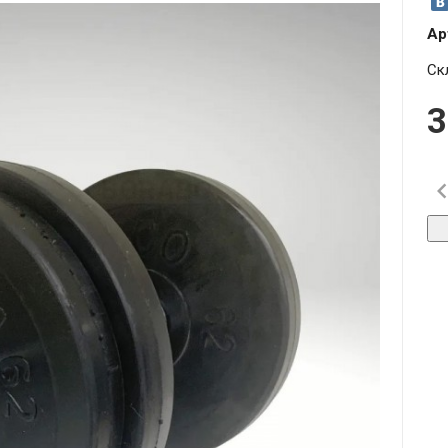
Ар
Ск
3