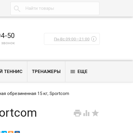

04-50
Пн-Вс 09:00—21:00
i
 звонок

Й ТЕННИС
ТРЕНАЖЕРЫ
ЕЩЕ
ная обрезиненная 15 кг, Sportcom
portcom


