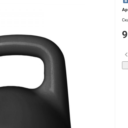
Ар
Ск