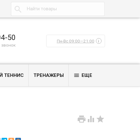

04-50
Пн-Вс 09:00—21:00
i
 звонок

Й ТЕННИС
ТРЕНАЖЕРЫ
ЕЩЕ


