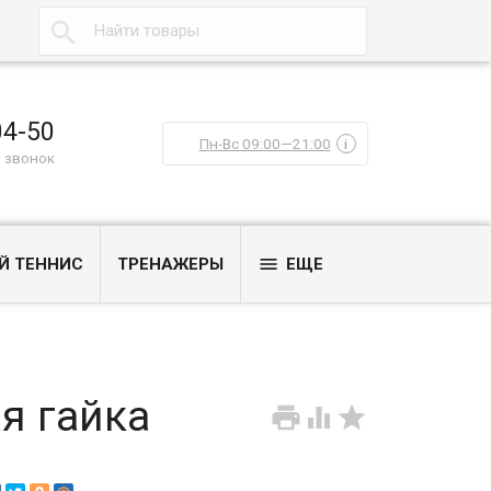

04-50
Пн-Вс 09:00—21:00
i
 звонок

Й ТЕННИС
ТРЕНАЖЕРЫ
ЕЩЕ
я гайка


