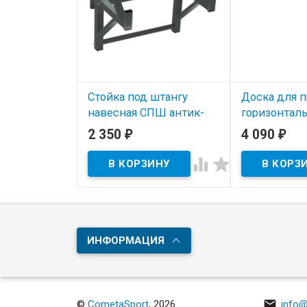
Стойка под штангу
Доска для п
навесная СПШ антик-
горизонтал
серебро
антик-сере
2 350
4 090
₽
₽
В наличии
В наличии


Стойка под штангу навесная
Доска для пре
подходит к деревянным и
горизонтальна
металлическим шведским
металлических 
стенкам. Нагрузка до 180кг.
деревянных шв
Нагрузка до 150
ИНФОРМАЦИЯ

©
CometaSport
, 2026
info@