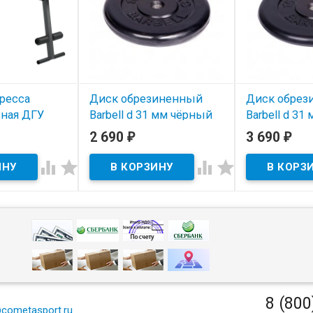
ресса
Диск обрезиненный
Диск обрез
ьная ДГУ
Barbell d 31 мм чёрный
Barbell d 3
бро
10 кг
15 кг
2 690
3 690
₽
₽
В наличии
В наличии




сса
я ДГУ как для
так и для
едских стенок.
кг.
8 (800
cometasport.ru