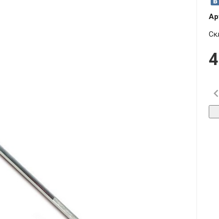
Ар
Ск
4