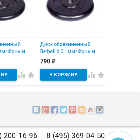
иненный
Диск обрезиненный
Диск обрез
1 мм чёрный
Barbell d 31 мм чёрный
Barbell d 31
2,5 кг
кг
790
1 290
₽
₽
В наличии
В наличии




) 200-16-96
8 (495) 369-04-50