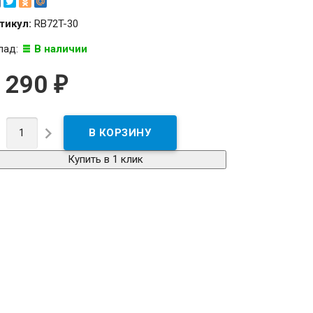
тикул:
RB72T-30
лад:
В наличии
 290
₽


Купить в 1 клик