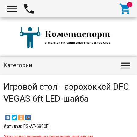




Категории
Игровой стол - аэрохоккей DFC
VEGAS 6ft LED-шайба
Артикул:
ES-AT-6800E1
Этот товар временно недоступен для заказа