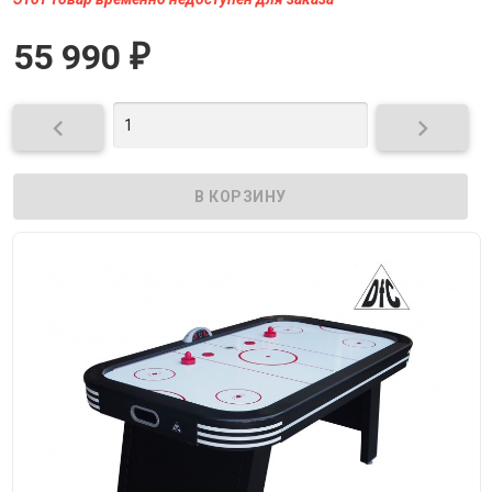
55 990
₽

