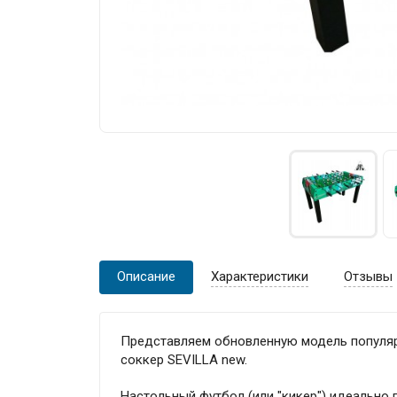
Описание
Характеристики
Отзывы
Представляем обновленную модель популяр
соккер SEVILLA new.
Настольный футбол (или "кикер") идеально