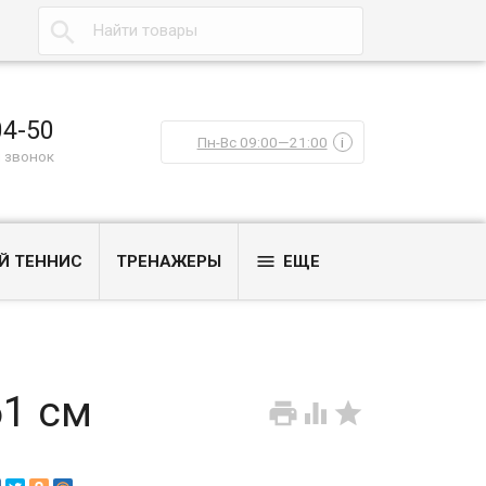

04-50
Пн-Вс 09:00—21:00
i
 звонок

Й ТЕННИС
ТРЕНАЖЕРЫ
ЕЩЕ
61 см


