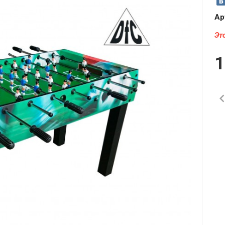
Ар
Эт
1