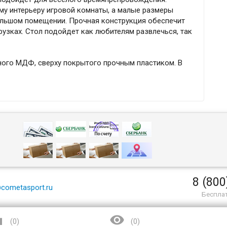
у интерьеру игровой комнаты, а малые размеры
ольшом помещении. Прочная конструкция обеспечит
узках. Стол подойдет как любителям развлечься, так
ного МДФ, сверху покрытого прочным пластиком. В
8 (800
cometasport.ru
Беспла


(
0
)
(
0
)