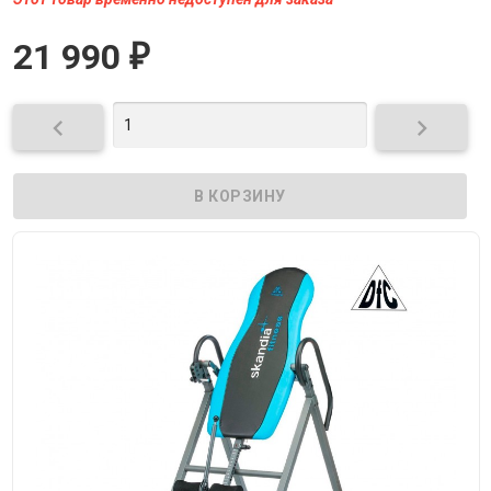
21 990
₽

