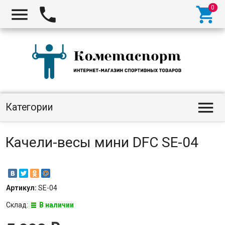




Категории
Качели-весы мини DFC SE-04
Артикул:
SE-04
Склад:
В наличии