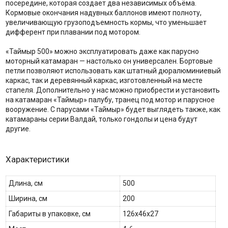
посередине, которая создает два независимых объёма.
Кормовые окончания надувных баллонов имеют полноту,
увеличивающую грузоподъемность кормы, что уменьшает
дифферент при плавании под мотором.
«Таймыр 500» можно эксплуатировать даже как парусно
моторный катамаран — настолько он универсален. Бортовые
петли позволяют использовать как штатный дюралюминиевый
каркас, так и деревянный каркас, изготовленный на месте
стапеля. Дополнительно у нас можно приобрести и установить
на катамаран «Таймыр» палубу, транец под мотор и парусное
вооружение. С парусами «Таймыр» будет выглядеть также, как
катамараны серии Валдай, только гондолы и цена будут
другие.
Характеристики
Длина, см
500
Ширина, см
200
Габариты в упаковке, см
126х46х27