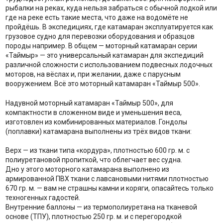
рыбалки на реках, куда нельзя забраться с обычной лодкой или
где на реке есть такие места, что даже на водомёте не
пройдёшь. В экспедициях, где катамаран эксплуатируется как
грузовое судно для перевозки оборудования и образцов
породы например. В общем — моторный катамаран серии
«Таймыр» — это универсальный катамаран для экспедиций
различной сложности с использованием подвесных лодочных
моторов, на вёслах и, при желании, даже с парусным
вооружением. Всё это моторный катамаран «Таймыр 500».
Надувной моторный катамаран «Таймыр 500», для
компактности в сложенном виде и уменьшения веса,
изготовлен из комбинированных материалов. Гондолы
(поплавки) катамарана выполнены из трёх видов ткани:
Верх — из ткани типа «кордура», плотностью 600 гр. м. с
полиуретановой пропиткой, что облегчает вес судна.
Дно у этого моторного катамарана выполнено из
армированной ПВХ ткани с лавсановыми нитями плотностью
670 гр. м. — вам не страшны камни и коряги, опасайтесь только
техногенных гадостей.
Внутренние баллоны — из термополиуретана на тканевой
основе (ТПУ), плотностью 250 гр. м. и с перегородкой