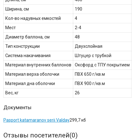
Ширина, см
190
Кол-во надувных емкостей
4
Мест
2-4
Диаметр баллона, см
48
Тип конструкции
Двухслойная
Система накачивания
Штуцер с трубкой
Материал внутренних баллонов
Оксфорд с ТПУ покрытием
Материал верха оболочки
ПВХ 650 г/кв.м
Материал дна оболочки
ПВХ 900 г/кв.м
Вес, кг
26
Документы
Pasport katamaranov serii Valday
299,7 кб
Отзывы посетителей(
0
)