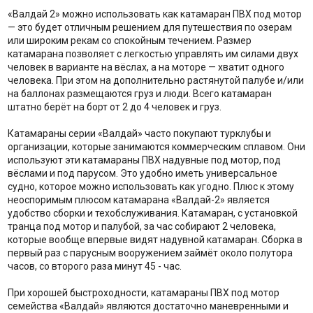
«Валдай 2» можно использовать как катамаран ПВХ под мотор
— это будет отличным решением для путешествия по озерам
или широким рекам со спокойным течением. Размер
катамарана позволяет с легкостью управлять им силами двух
человек в варианте на вёслах, а на моторе — хватит одного
человека. При этом на дополнительно растянутой палубе и/или
на баллонах размещаются груз и люди. Всего катамаран
штатно берёт на борт от 2 до 4 человек и груз.
Катамараны серии «Валдай» часто покупают турклубы и
организации, которые занимаются коммерческим сплавом. Они
используют эти катамараны ПВХ надувные под мотор, под
вёслами и под парусом. Это удобно иметь универсальное
судно, которое можно использовать как угодно. Плюс к этому
неоспоримым плюсом катамарана «Валдай-2» является
удобство сборки и техобслуживания. Катамаран, с установкой
транца под мотор и палубой, за час собирают 2 человека,
которые вообще впервые видят надувной катамаран. Сборка в
первый раз с парусным вооружением займёт около полутора
часов, со второго раза минут 45 - час.
При хорошей быстроходности, катамараны ПВХ под мотор
семейства «Валдай» являются достаточно маневренными и