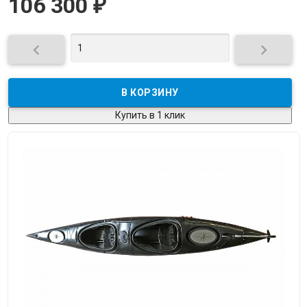
106 300
₽


Купить в 1 клик