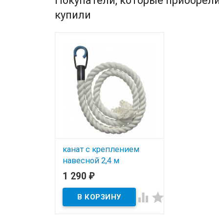
Покупатели, которые приобрели
купили
канат с креплением
навесной 2,4 м
1 290
₽
В наличии


Канат гимнастический
предназначен для детских
шведских стенок. Нагрузка до
100кг.