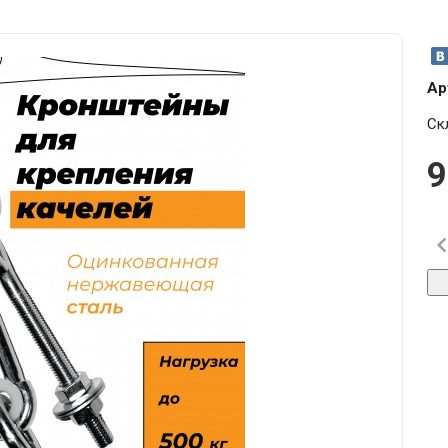
Ар
Ск