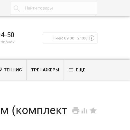

04-50
Пн-Вс 09:00—21:00
i
 звонок

Й ТЕННИС
ТРЕНАЖЕРЫ
ЕЩЕ
м (комплект


