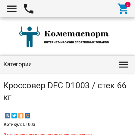




Категории
Кроссовер DFC D1003 / стек 66
кг
Артикул:
D1003
Этот товар временно недоступен для заказа