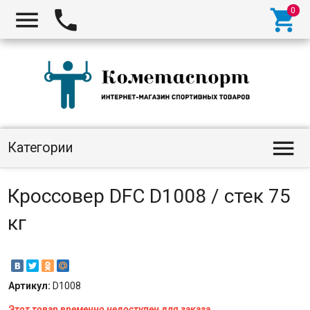




Категории
Кроссовер DFC D1008 / стек 75
кг
Артикул:
D1008
Этот товар временно недоступен для заказа