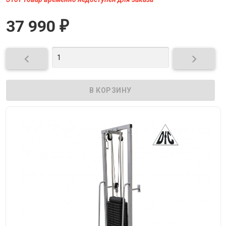
37 990
₽

