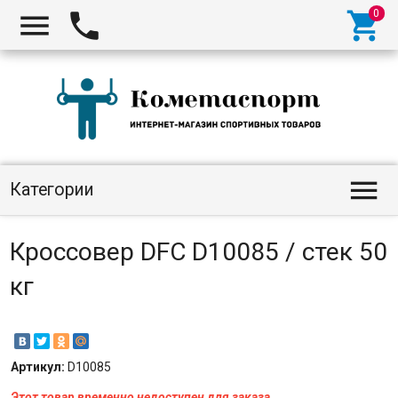




Категории
Кроссовер DFC D10085 / стек 50
кг
Артикул:
D10085
Этот товар временно недоступен для заказа