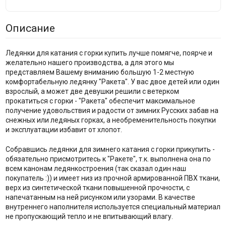
Описание
Ледянки для катания с горки купить лучше помягче, поярче и
желательно нашего производства, а для этого мы
представляем Вашему вниманию большую 1-2 местную
комфортабельную ледянку "Ракета". У вас двое детей или один
взрослый, а может две девушки решили с ветерком
прокатиться с горки - "Ракета" обеспечит максимальное
получение удовольствия и радости от зимних Русских забав на
снежных или ледяных горках, а необременительность покупки
и эксплуатации избавит от хлопот.
Собравшись ледянки для зимнего катания с горки прикупить -
обязательно присмотритесь к "Ракете", т.к. выполнена она по
всем канонам ледянкостроения (так сказал один наш
покупатель :)) и имеет низ из прочной армированной ПВХ ткани,
верх из синтетической ткани повышенной прочности, с
напечатанным на ней рисунком или узорами. В качестве
внутреннего наполнителя используется специальный материал
не пропускающий тепло и не впитывающий влагу.