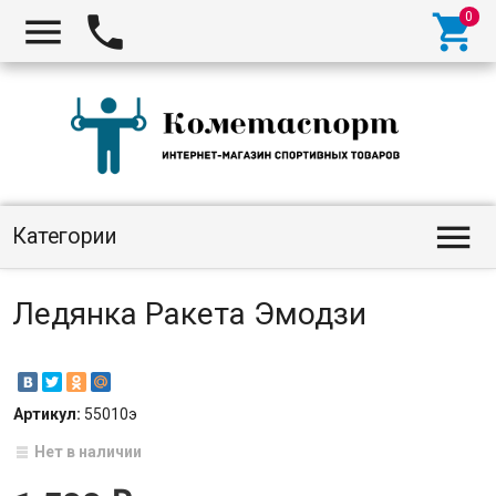




Категории
Ледянка Ракета Эмодзи
Артикул:
55010э
Нет в наличии